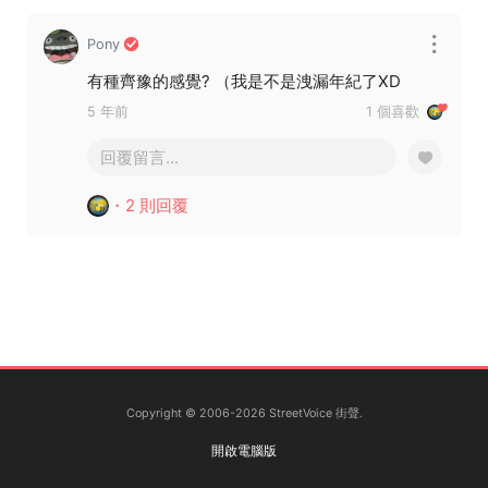
Pony
有種齊豫的感覺? （我是不是洩漏年紀了XD
5 年前
1 個喜歡
回覆留言...
・2 則回覆
Copyright © 2006-2026 StreetVoice 街聲.
開啟電腦版