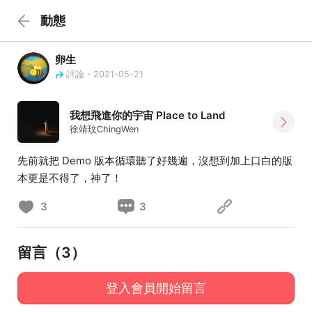
動態
卵生
評論・2021-05-21
我想飛進你的宇宙 Place to Land
徐靖玟ChingWen
先前就把 Demo 版本循環聽了好幾遍，沒想到加上口白的版
本更是不得了，神了！
3
3
留言（
3
）
登入會員開始留言