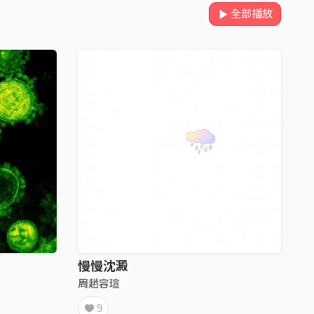
全部播放
慢慢沈澱
周趙容瑄
9