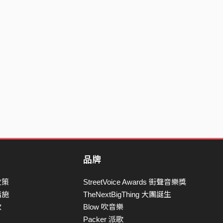
品牌
政策
StreetVoice Awards 街聲音樂獎
措施
TheNextBigThing 大團誕生
款
Blow 吹音樂
Packer 派歌