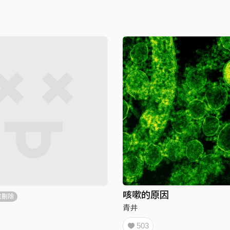
咳嗽的原因
或刪除
青井
503