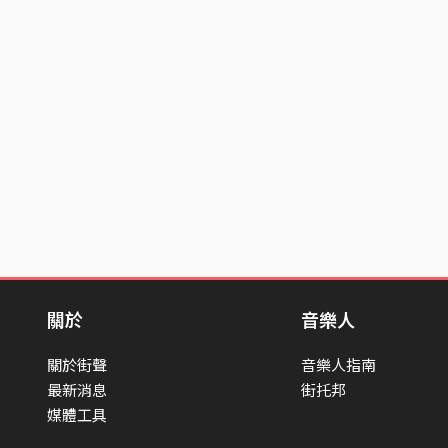
關於
音樂人
關於街聲
音樂人指南
最新消息
街托邦
媒體工具