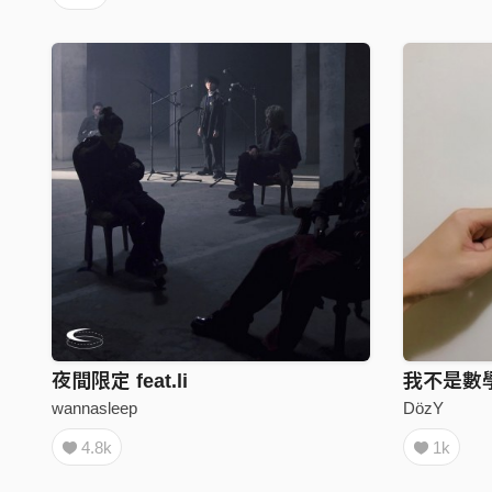
夜間限定 feat.li
wannasleep
DözY
4.8k
1k