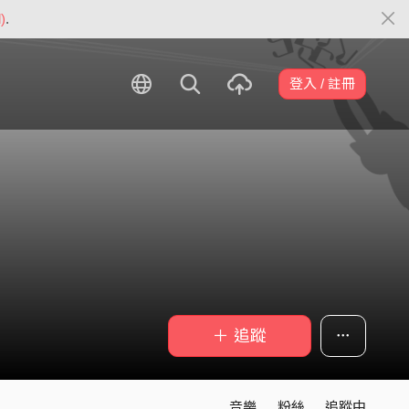
)
.
登入 / 註冊
＋ 追蹤
音樂
粉絲
追蹤中