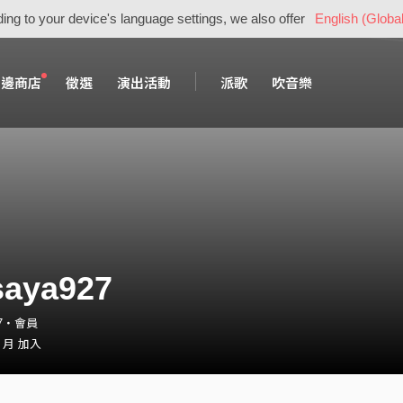
ing to your device's language settings, we also offer
English (Global
周邊商店
徵選
演出活動
派歌
吹音樂
saya927
927・會員
0 月 加入