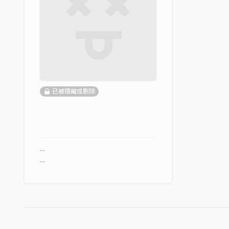
已被隱藏或刪除
--
--