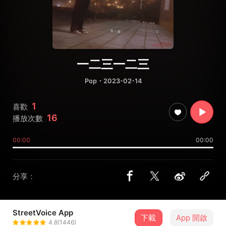
一二三一二三
Pop
・2023-02-14
1
喜歡
16
播放次數
00:00
00:00
分享：
StreetVoice App
下載
App 開啟
曾一軍
4.8(1446)