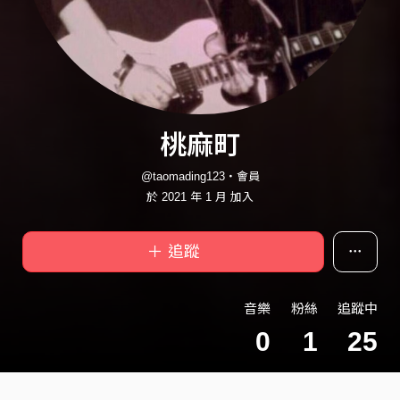
桃麻町
@taomading123・會員
於 2021 年 1 月 加入
＋ 追蹤
音樂
粉絲
追蹤中
0
1
25