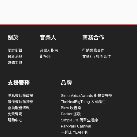
關於
音樂人
商務合作
關於街聲
音樂人指南
行銷業務合作
最新消息
街托邦
非營利 / 校園合作
媒體工具
支援服務
品牌
隱私權保護政策
StreetVoice Awards 街聲音樂獎
著作權保護措施
TheNextBigThing 大團誕生
會員服務條款
Blow 吹音樂
免責聲明
Packer 派歌
幫助中心
SimpleLife 簡單生活節
ParkPark Carnival
一起比 YEAH 吧