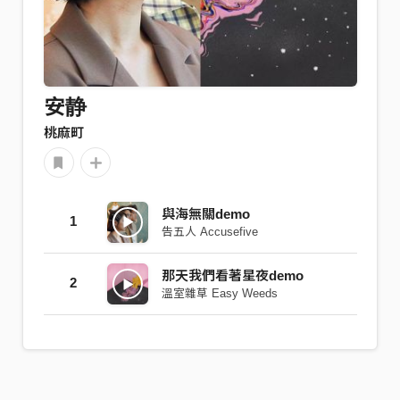
安静
桃麻町
與海無關demo
1
告五人 Accusefive
那天我們看著星夜demo
2
溫室雜草 Easy Weeds