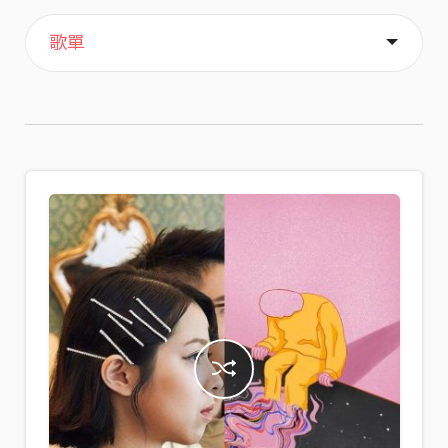
主頁
喜歡
關於
歌單