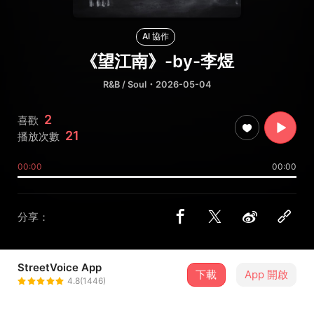
AI 協作
《望江南》-by-李煜
R&B / Soul
・2026-05-04
2
喜歡
21
播放次數
00:00
00:00
分享：
StreetVoice App
下載
App 開啟
tangcying
4.8(1446)
＋ 追蹤
@tangcying