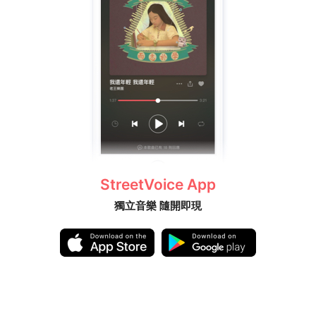
StreetVoice App
獨立音樂 隨開即現