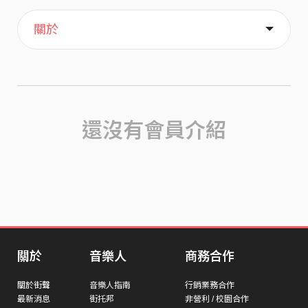
主頁
歌單
喜歡
關於
還沒有會員介紹
關於
音樂人
商務合作
關於街聲
音樂人指南
行銷業務合作
最新消息
街托邦
非營利 / 校園合作