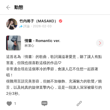
動態
竹内将子（MASAKO）
評論・2026-02-03
情書 - Romantic ver.
林潔心
這首名為〈情書〉的歌曲，歌詞滿溢著愛意，聽了讓人有點
害羞，但我也很喜歡這樣的作品♡
非常適合現在這個寒冷的季節，會讓人忍不住想一起跟著
唱！
很難用言語完美形容，但她不加修飾、充滿魅力的歌聲／饒
舌，以及純真的旋律直擊內心，這是一段讓人深深被吸引的
2分3秒。
1