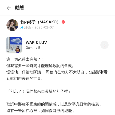
動態
竹内将子（MASAKO）
評論・2025-02-07
WAR & LUV
Gummy B
這一切來得太突然了！
但我需要一些時間才能理解歌詞的含義。
慢慢地、仔細地閱讀， 即使有些地方不太明白，也能漸漸看
到歌詞想表達的世界。
「別忘了！我們都來自母親的肚子裡」
歌詞中那種不受束縛的開放感，以及對平凡日常的描寫，
還有一些留在心裡，如同傷口般的經歷，