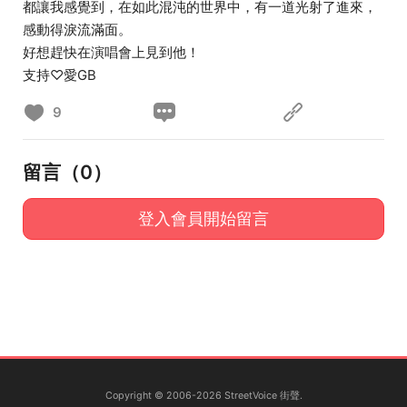
都讓我感覺到，在如此混沌的世界中，有一道光射了進來，
感動得淚流滿面。
好想趕快在演唱會上見到他！
支持♡愛GB
9
留言（
0
）
登入會員開始留言
Copyright © 2006-2026 StreetVoice 街聲.