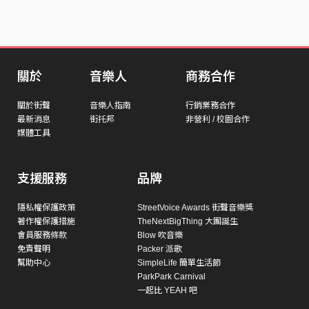
關於
音樂人
商務合作
關於街聲
音樂人指南
行銷業務合作
最新消息
街托邦
非營利 / 校園合作
媒體工具
支援服務
品牌
隱私權保護政策
StreetVoice Awards 街聲音樂獎
著作權保護措施
TheNextBigThing 大團誕生
會員服務條款
Blow 吹音樂
免責聲明
Packer 派歌
幫助中心
SimpleLife 簡單生活節
ParkPark Carnival
一起比 YEAH 吧