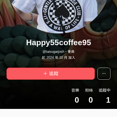
Happy55coffee95
@taisugarjosh・會員
於 2024 年 10 月 加入
＋ 追蹤
音樂
粉絲
追蹤中
0
0
1