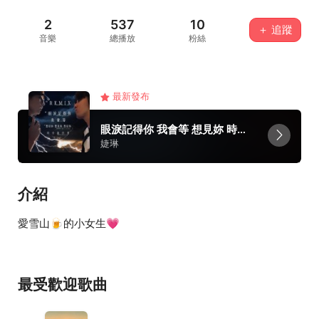
2
537
10
＋ 追蹤
音樂
總播放
粉絲
最新發布
眼淚記得你 我會等 想見妳 時空旅行者
婕琳
介紹
愛雪山🍺的小女生💗
最受歡迎歌曲