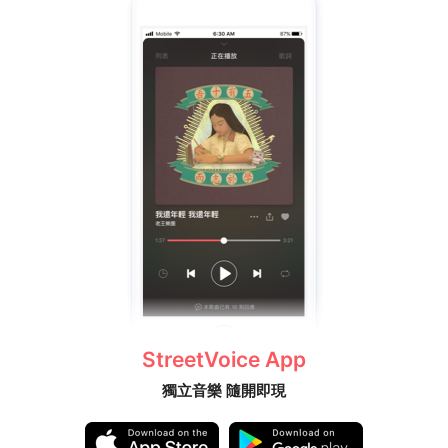
StreetVoice App
獨立音樂 隨開即現