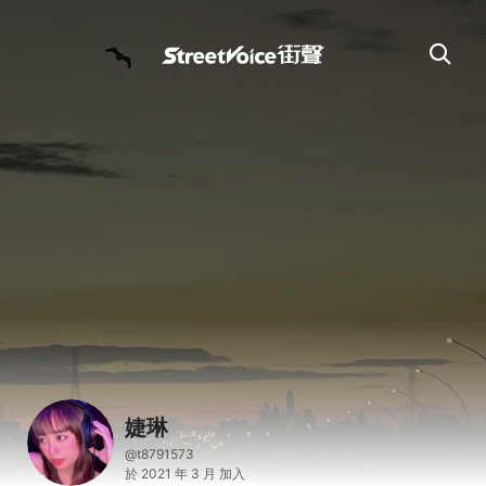
婕琳
@t8791573
於 2021 年 3 月 加入