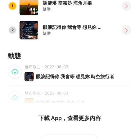
謝婕琳 簡嘉彣 海角月娘
1
婕琳
眼淚記得你 我會等 想見妳 時空旅行者
2
婕琳
動態
發布歌曲・2023-08-03
眼淚記得你 我會等 想見妳 時空旅行者
發布歌曲・2023-08-03
謝婕琳 簡嘉彣 海角月娘
下載 App，查看更多內容