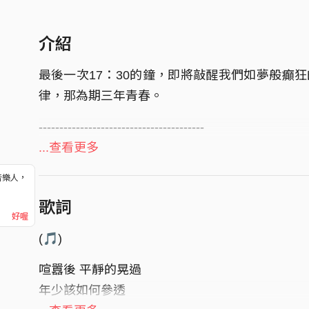
介紹
最後一次17：30的鐘，即將敲醒我們如夢般癲
律，那為期三年青春。
----------------------------------------
...查看更多
國一到高三，運動會帳篷繞過整圈操場；教室從
而，屬於瀛海人的記憶不僅於此--通往公車站的
音樂人，
！
的晚霞、停擺多年的Odette corner ⋯⋯。
歌詞
好喔
時針為鉤；思念為線，勾勒出那些未完待續的約
(🎵)
們學涯記憶的投影，瀛海在大家的心中可能摻雜
喧囂後 平靜的晃過
後依然難忘的歸屬。
年少該如何參透
也許青春會過期，可那些曾經的青澀與悸動卻會