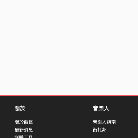
關於
音樂人
關於街聲
音樂人指南
最新消息
街托邦
媒體工具