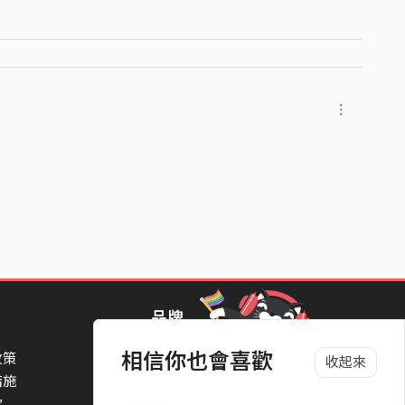
明宇
李家豪、趙楊齊、王承浚、張丁仁、詹宗矩、莊淯媗、鍾
品牌
相信你也會喜歡
政策
StreetVoice Awards 街聲音樂獎
收起來
措施
TheNextBigThing 大團誕生
款
Blow 吹音樂