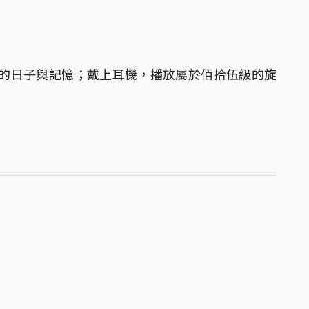
狂的日子與記憶；戴上耳機，播放屬於佰拾伍級的旋
瀛新樓、惠蓀館到綜合大樓，繞過了我們蛻變。然
秘密通道、總是一次次遲到的校車、專屬於晚自習人
定。這是一首述盡年少懵懂與成長的歌，也是關於我
著五味，然而，這裡始終是我們逐夢的起點，是多年
永久存放心中。