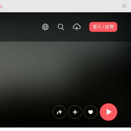
)
.
登入 / 註冊