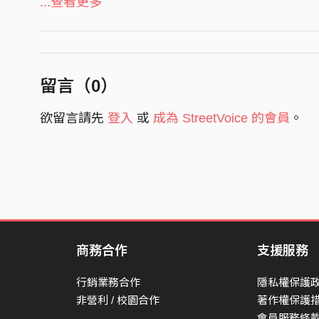
...查看更多
牽著手 停停走走
----------------------------------------
時間就這樣流過
- 音樂製作 Music Credit -
通往車站小徑 走最後一次啟程
留言（
0
）
忐忑摻和希望
詞／曲 Songwriter | 陳婕昕、莊淯媗
我嚮往未来 去到遠方
製作人 Producer | 陳婕昕、莊淯媗、詹宗矩、鍾
欲留言請先
登入
或
成為 StreetVoice 的會員
。
回首望向 那湛藍天空
編曲 Arranger | 陳婕昕、詹宗矩
故事放映在 我的心中
木吉他 Acoustic Guitar | 莊淯媗 、詹宗矩
木箱鼓 Cajon | 鍾明宇
這趟旅程 起步懵懂
合唱 Chorus | 胡品瑄、林靖鈞、薛辰浩、
肩並肩走過昨天
明宇、陳婕昕
闔上疲倦 月色交疊 在挑燈的夜
商務合作
支援服務
錄音 Recording | 陳婕昕
（🎵🎵）
混音 Mixing | 陳婕昕
行銷業務合作
隱私權保護
為何我 總是捨不得
非營利 / 校園合作
著作權保護
母帶 Mastering | 陳婕昕
會員服務條