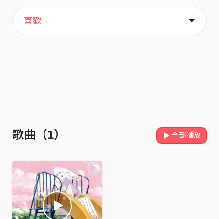
主頁
關於
喜歡
歌曲（1）
全部播放