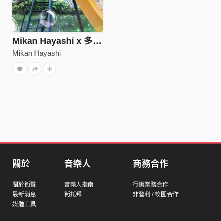
Mikan Hayashi x 多多、以捷 - とりあえず
Mikan Hayashi
關於
音樂人
商務合作
關於街聲
音樂人指南
行銷業務合作
最新消息
街托邦
非營利 / 校園合作
媒體工具