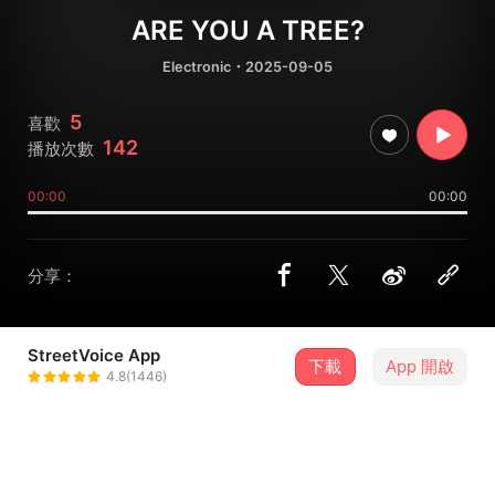
ARE YOU A TREE?
Electronic
・2025-09-05
5
喜歡
142
播放次數
00:00
00:00
分享：
StreetVoice App
下載
App 開啟
sarya
4.8(1446)
＋ 追蹤
@swoopoetry