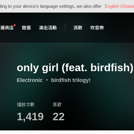
ing to your device's language settings, we also offer
English (Global
周邊商店
徵選
演出活動
派歌
吹音樂
only girl (feat. birdfish)
Electronic
・
birdfish trilogy!
播放次數
喜歡
1,419
22