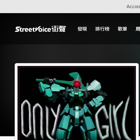
Accord
發現
排行榜
歌單