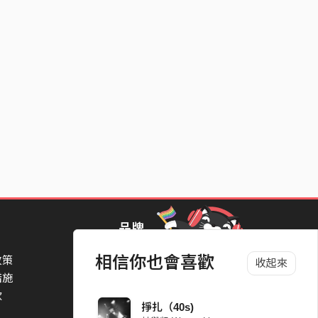
品牌
相信你也會喜歡
政策
StreetVoice Awards 街聲音樂獎
收起來
措施
TheNextBigThing 大團誕生
款
Blow 吹音樂
掙扎（40s)
Packer 派歌