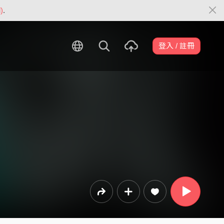
)
.
登入 / 註冊