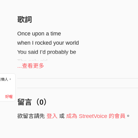
歌詞
Once upon a time
when I rocked your world
You said I’d probably be
The only girl
...查看更多
[The only girl]
音樂人，
！
But it seems like you have a lot to do
好喔
Too young to even know how to choose
留言（
0
）
Who you love
欲留言請先
登入
或
成為 StreetVoice 的會員
。
[Who you love]
Cuz I’ve been left by you