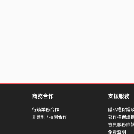
To turn all Black and blue
With a sorry excuse
“We’re on different pages”
I know what is true
In denial and confused
You’re Immature and you tell me it’s a phase and
Well i’m hurt over you
I got nothing I need to prove
To mope, what’s the use
Oh, what am I gonna do?
商務合作
支援服務
CHORUS
行銷業務合作
隱私權保護
非營利 / 校園合作
著作權保護
Nothing’s gonna change that fact that
會員服務條
I'm the only girl
免責聲明