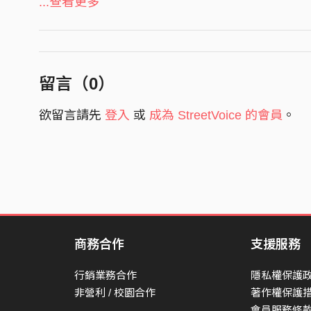
...查看更多
母帶後期處理工程師Mastering Engineer｜賀冠瑋W
口中的吞吐
吞吐的骯髒
MV製作
骯髒的老練
導演Director｜曾純慧
送入只能瞥見天空一角的庭院
攝影Director of Photography ｜李文樂 李爾庭
留言（
0
）
燈光Gaffer｜李冠德 蔡博丞
他說 你見過的景色還不多
欲留言請先
登入
或
成為 StreetVoice 的會員
。
器材 Key Grip ｜ 楊雅鈞
但他 如何確認他見過我的所有
剪輯Editor｜唐新惠 鄭筠白
他們要的 是能夠一眼望遍所有
場地提供 Place ｜ 湘Bistro
心要柔軟 但不能軟弱
痛在胸口 但不能說破
眼神有光 但不能鋒銳
靈魂深邃 但不能混濁
商務合作
支援服務
輕易比劃 我該有的模樣
行銷業務合作
隱私權保護
誰是真心 期盼我能成為自己
非營利 / 校園合作
著作權保護
會員服務條