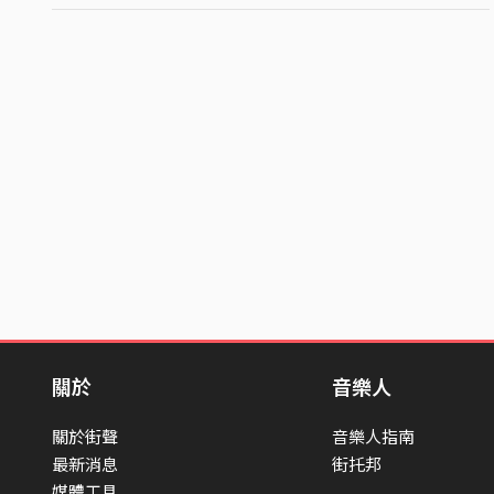
關於
音樂人
關於街聲
音樂人指南
最新消息
街托邦
媒體工具