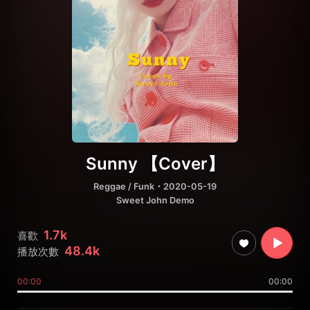
Sunny 【Cover】
Reggae / Funk
・2020-05-19
Sweet John Demo
1.7k
喜歡
48.4k
播放次數
00:00
00:00