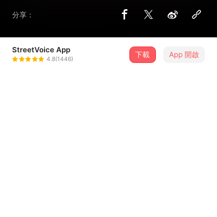
分享：
StreetVoice App
下載
App 開啟
甜約翰 Sweet John
4.8(1446)
＋ 追蹤
@sweetjohnband
8 月
2026年濱海搖滾音樂祭-8/16
16
13:10．臺中市・MITSUI OUTLET PARK 台中港
介紹
－－－－－－－－－－－－－
• Facebook