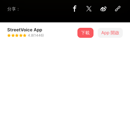
分享：
StreetVoice App
下載
App 開啟
甜約翰 Sweet John
4.8(1446)
＋ 追蹤
@sweetjohnband
8 月
2026年濱海搖滾音樂祭-8/16
16
13:10．臺中市・MITSUI OUTLET PARK 台中港
介紹
『那些被偷走的日子貪圖什麼，
讓過去淪為經過，趁影子消逝之前對你說...』