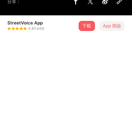
分享：
StreetVoice App
下載
App 開啟
StreetVoice 未來進行式
4.8(1446)
＋ 追蹤
@svradio
合作音樂人
無先生 Mr.Noproperty
歌詞
這是沒有提供歌詞的歌曲
留言（
0
）