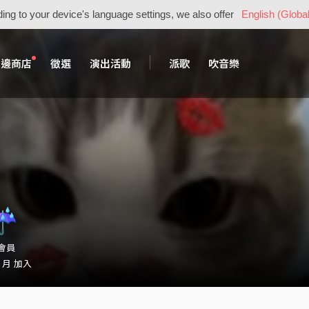
ing to your device's language settings, we also offer
English (Global
周邊商店
徵選
演出活動
派歌
吹音樂
☔︎︎
・會員
1 月 加入