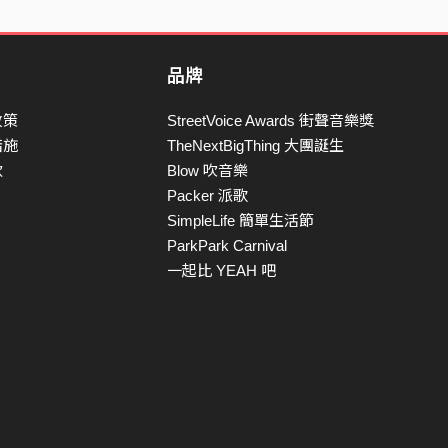
品牌
政策
StreetVoice Awards 街聲音樂獎
措施
TheNextBigThing 大團誕生
款
Blow 吹音樂
Packer 派歌
SimpleLife 簡單生活節
ParkPark Carnival
一起比 YEAH 吧