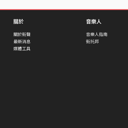
關於
音樂人
關於街聲
音樂人指南
最新消息
街托邦
媒體工具