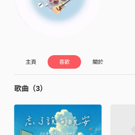
主頁
喜歡
關於
歌曲（3）