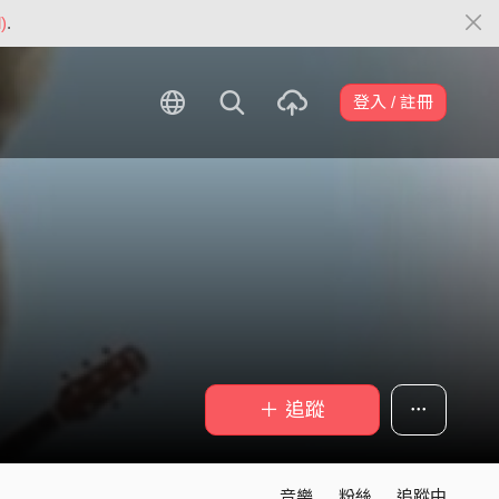
)
.
登入 / 註冊
＋ 追蹤
音樂
粉絲
追蹤中