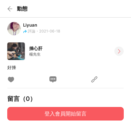
動態
Liyuan
評論・2021-06-18
捶心肝
楊先生
好捶
留言（
0
）
登入會員開始留言