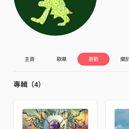
主頁
歌單
喜歡
關
專輯（4）