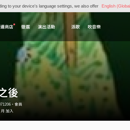
ing to your device's language settings, we also offer
English (Global
周邊商店
徵選
演出活動
派歌
吹音樂
之後
y871206・會員
2 月 加入