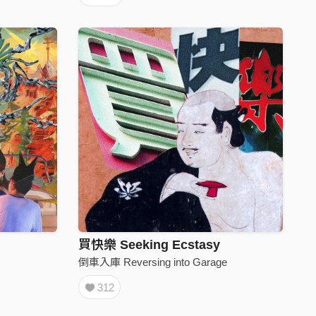
買快樂 Seeking Ecstasy
倒車入庫 Reversing into Garage
312