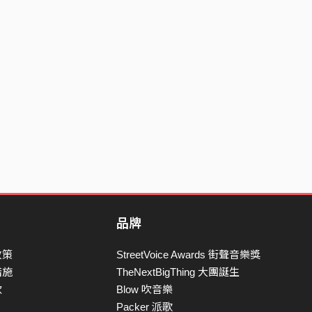
品牌
政策
StreetVoice Awards 街聲音樂獎
措施
TheNextBigThing 大團誕生
款
Blow 吹音樂
Packer 派歌