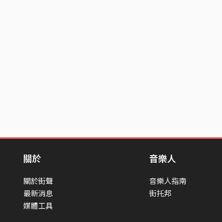
關於
音樂人
關於街聲
音樂人指南
最新消息
街托邦
媒體工具