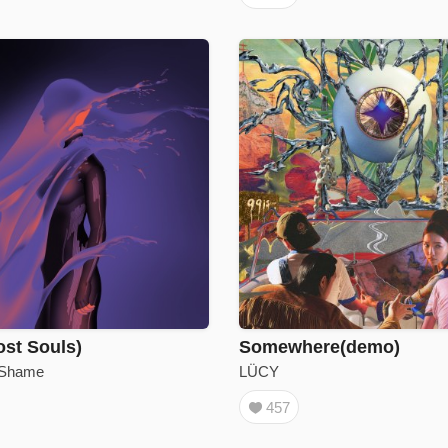
st Souls)
Somewhere(demo)
Shame
LÜCY
457