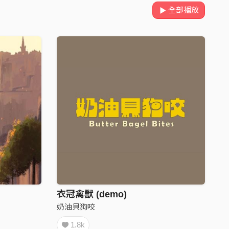
全部播放
衣冠禽獸 (demo)
奶油貝狗咬
1.8k