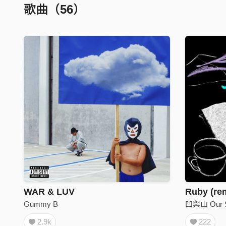
歌曲（56）
WAR & LUV
Ruby (re
Gummy B
凹與山 Our 
2.9k
222