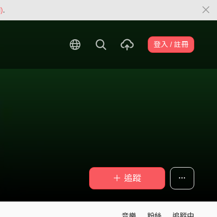
)
.
登入 / 註冊
＋ 追蹤
音樂
粉絲
追蹤中