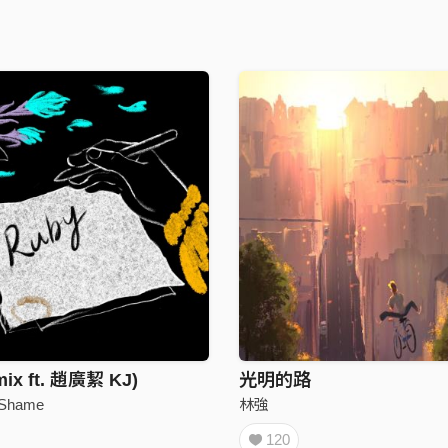
mix ft. 趙廣絜 KJ)
光明的路
Shame
林強
120