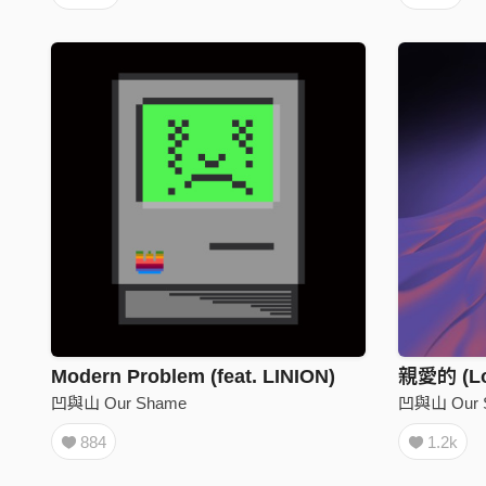
Modern Problem (feat. LINION)
親愛的 (Lo
凹與山 Our Shame
凹與山 Our 
884
1.2k