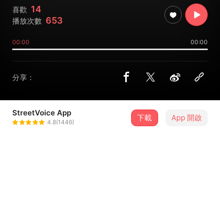
14
喜歡
653
播放次數
00:00
00:00
分享：
StreetVoice App
下載
App 開啟
Sunlex
4.8(1446)
＋ 追蹤
@sunlex_lin
介紹
這些年過去了，妳成為了我最不想忘記的回憶