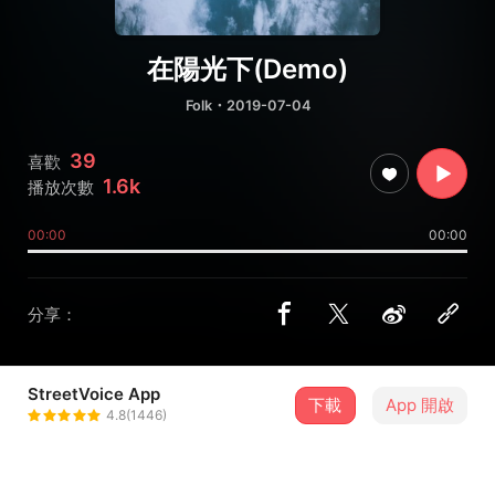
在陽光下(Demo)
Folk
・2019-07-04
39
喜歡
1.6k
播放次數
00:00
00:00
分享：
StreetVoice App
下載
App 開啟
Sunlex
4.8(1446)
＋ 追蹤
@sunlex_lin