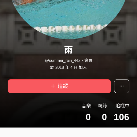
雨
@summer_rain_44x・會員
於 2018 年 4 月 加入
＋ 追蹤
音樂
粉絲
追蹤中
0
0
106