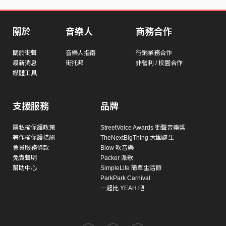
關於
音樂人
商務合作
關於街聲
音樂人指南
行銷業務合作
最新消息
街托邦
非營利 / 校園合作
媒體工具
支援服務
品牌
隱私權保護政策
StreetVoice Awards 街聲音樂獎
著作權保護措施
TheNextBigThing 大團誕生
會員服務條款
Blow 吹音樂
免責聲明
Packer 派歌
幫助中心
SimpleLife 簡單生活節
ParkPark Carnival
一起比 YEAH 吧