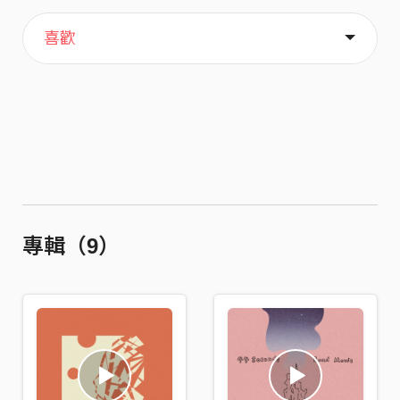
主頁
歌單
關於
喜歡
專輯（9）