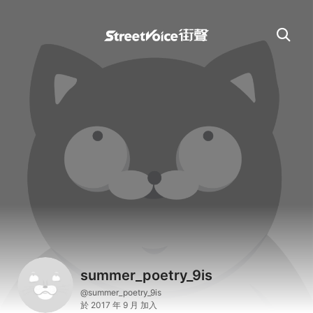
summer_poetry_9is
@summer_poetry_9is
於 2017 年 9 月 加入