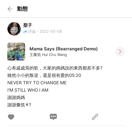
動態
梨子
評論・2022-05-08
Mama Says (Rearranged Demo)
王彙筑 Hui Chu Wang
心有戚戚焉的歌，大家的媽媽說的東西都差不多?
雖然小小的叛逆，還是很有愛的05:20
NEVER TRY TO CHANGE ME
I'M STILL WHO I AM
謝謝媽媽
謝謝彙筑⚘?