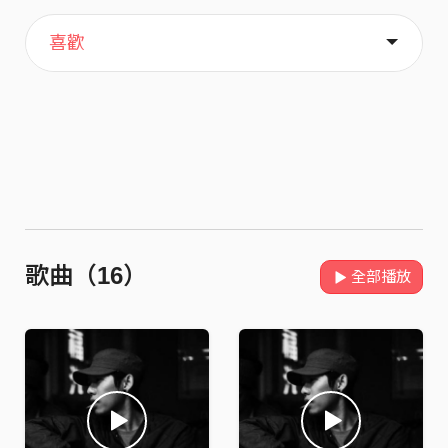
主頁
關於
喜歡
歌曲（16）
全部播放