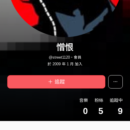
憎恨
@street1120・會員
於 2009 年 1 月 加入
＋ 追蹤
音樂
粉絲
追蹤中
0
5
9