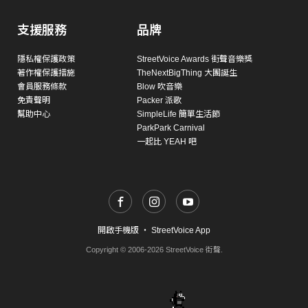
支援服務
品牌
隱私權保護政策
StreetVoice Awards 街聲音樂獎
著作權保護措施
TheNextBigThing 大團誕生
會員服務條款
Blow 吹音樂
免責聲明
Packer 派歌
幫助中心
SimpleLife 簡單生活節
ParkPark Carnival
一起比 YEAH 吧
開啟手機版
・
StreetVoice App
Copyright © 2006-2026 StreetVoice 街聲.