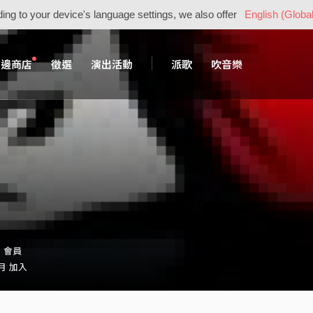
ing to your device's language settings, we also offer
English (Global
周邊商店
徵選
演出活動
派歌
吹音樂
0・會員
 月 加入