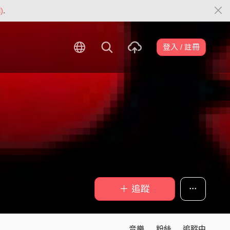
)
.
登入 / 註冊
＋ 追蹤
音樂
粉絲
追蹤中