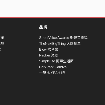
品牌
政策
StreetVoice Awards 街聲音樂獎
措施
TheNextBigThing 大團誕生
款
Blow 吹音樂
Packer 派歌
SimpleLife 簡單生活節
ParkPark Carnival
一起比 YEAH 吧