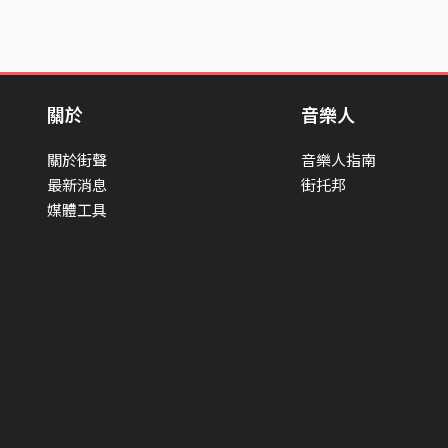
關於
音樂人
關於街聲
音樂人指南
最新消息
街托邦
媒體工具