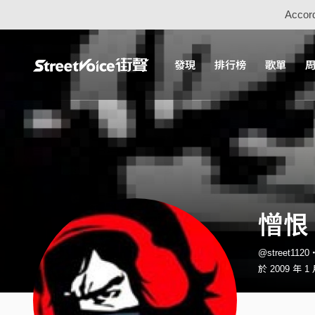
Accord
發現
排行榜
歌單
憎恨
@street112
於 2009 年 1