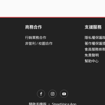
商務合作
支援服務
行銷業務合作
隱私權保護
非營利 / 校園合作
著作權保護
會員服務條
免責聲明
幫助中心
開啟手機版
・
StreetVoice App