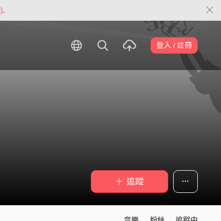
)
.
登入 / 註冊
＋ 追蹤
音樂
粉絲
追蹤中