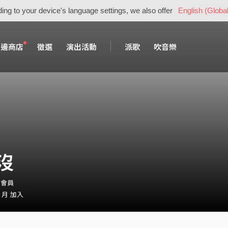
ing to your device's language settings, we also offer
English (Global
周邊商店
徵選
演出活動
派歌
吹音樂
沒
・會員
0 月 加入