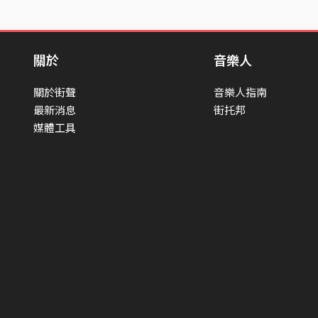
關於
音樂人
關於街聲
音樂人指南
最新消息
街托邦
媒體工具