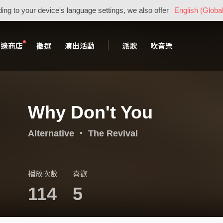
ing to your device's language settings, we also offer
English (Global
周邊商店
徵選
演出活動
派歌
吹音樂
Why Don't You
Alternative
・
The Revival
播放次數
喜歡
114
5