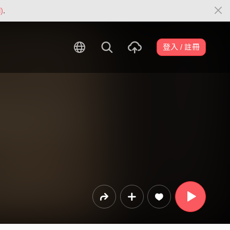
)
.
登入 / 註冊