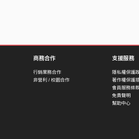
Hiding in the dark
Living in the spark
Somewhere
Someday later I can see you
And you can see me falling
商務合作
支援服務
Like you said, in the end
行銷業務合作
隱私權保護
So take my money, take my clothes
非營利 / 校園合作
著作權保護
And take my stories, take my soul
會員服務條
The game is over, I hope you
免責聲明
幫助中心
Understand, or comprehend
Thanks for having me here instead
Before I go I need a recess
Waiting for my last friend to come back