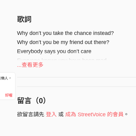
歌詞
Why don’t you take the chance instead?
Why don’t you be my friend out there?
Everybody says you don’t care
Everyone knows you have been mad
...查看更多
Hiding in the dark
音樂人，
Living in the spark
！
Somewhere
好喔
留言（
0
）
Laughing at the strangers you met
欲留言請先
登入
或
成為 StreetVoice 的會員
。
Eating all the animals you fed
Wash your hands before you forget
The times we had the meat were so sad