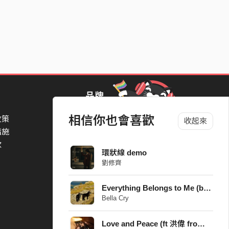
品牌
相信你也會喜歡
政策
StreetVoice Awards 街聲音樂獎
收起來
措施
TheNextBigThing 大團誕生
款
Blow 吹音樂
環狀線 demo
Packer 派歌
劉修齊
SimpleLife 簡單生活節
ParkPark Carnival
Everything Belongs to Me (because I’m poor) demo
一起比 YEAH 吧
Bella Cry
Love and Peace (ft 洪偉 from Chillsome 秋山) [Nu Metal Remix]