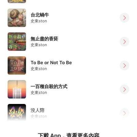
台北蝸牛
史東ston
無止盡的香菸
史東ston
To Be or Not To Be
史東ston
一百種自殺的方式
史東ston
沒人陪
史東ston
下載 App，查看更多內容