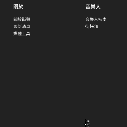
關於
音樂人
關於街聲
音樂人指南
最新消息
街托邦
媒體工具