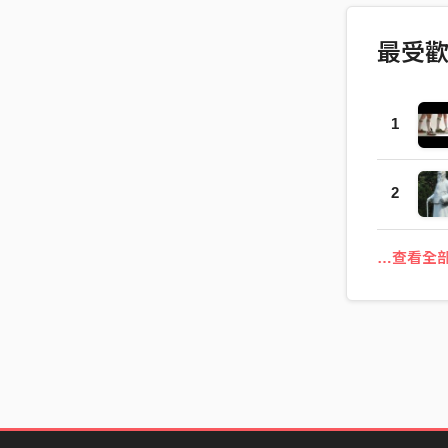
最受
1
2
…查看全