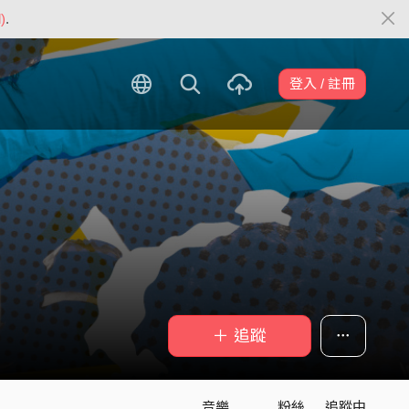
)
.
登入 / 註冊
＋ 追蹤
音樂
粉絲
追蹤中