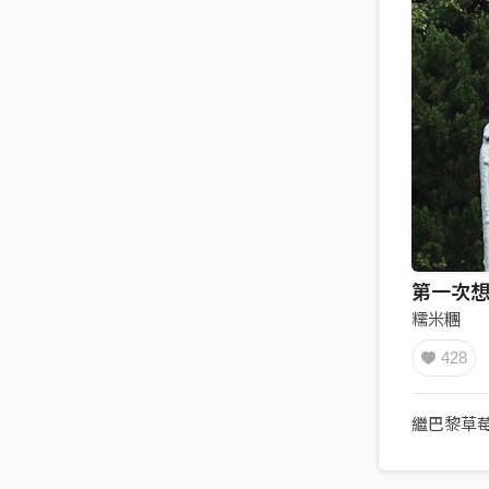
第一次想
糯米糰
428
繼巴黎草