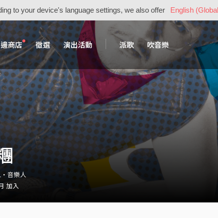
ing to your device's language settings, we also offer
English (Global
周邊商店
徵選
演出活動
派歌
吹音樂
糰
e_1・音樂人
 月 加入