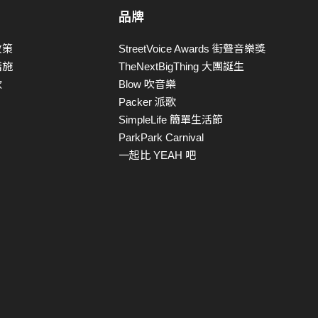
品牌
政策
StreetVoice Awards 街聲音樂獎
措施
TheNextBigThing 大團誕生
款
Blow 吹音樂
Packer 派歌
SimpleLife 簡單生活節
ParkPark Carnival
一起比 YEAH 吧