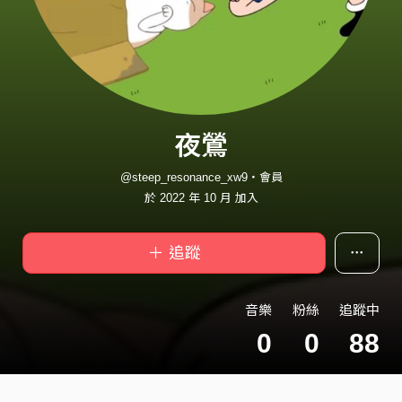
夜鶯
@steep_resonance_xw9・會員
於 2022 年 10 月 加入
＋ 追蹤
音樂
粉絲
追蹤中
0
0
88