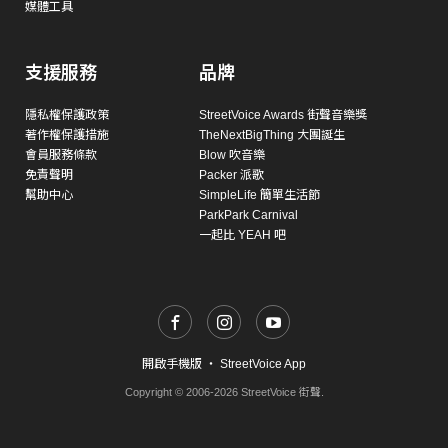
媒體工具
支援服務
品牌
隱私權保護政策
StreetVoice Awards 街聲音樂獎
著作權保護措施
TheNextBigThing 大團誕生
會員服務條款
Blow 吹音樂
免責聲明
Packer 派歌
幫助中心
SimpleLife 簡單生活節
ParkPark Carnival
一起比 YEAH 吧
開啟手機版
・
StreetVoice App
Copyright © 2006-2026 StreetVoice 街聲.