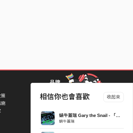
品牌
相信你也會喜歡
政策
StreetVoice Awards 街聲音樂獎
收起來
措施
TheNextBigThing 大團誕生
款
Blow 吹音樂
蝸牛蓋瑞 Gary the Snail - 「眾矢之的」
Packer 派歌
蝸牛蓋瑞
SimpleLife 簡單生活節
ParkPark Carnival