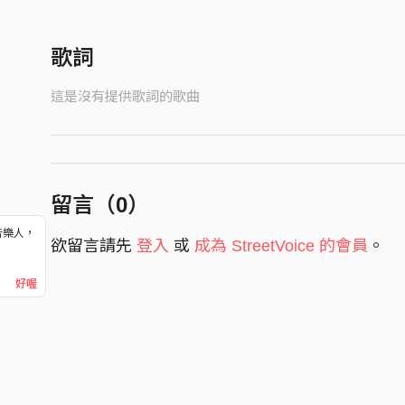
歌詞
這是沒有提供歌詞的歌曲
留言（
0
）
音樂人，
欲留言請先
登入
或
成為 StreetVoice 的會員
。
！
好喔