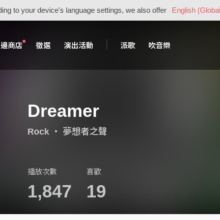
ing to your device's language settings, we also offer
English (Global
周邊商店
徵選
演出活動
派歌
吹音樂
Dreamer
Rock
・
夢想者之聲
播放次數
喜歡
1,847
19