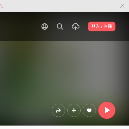
)
.
登入 / 註冊