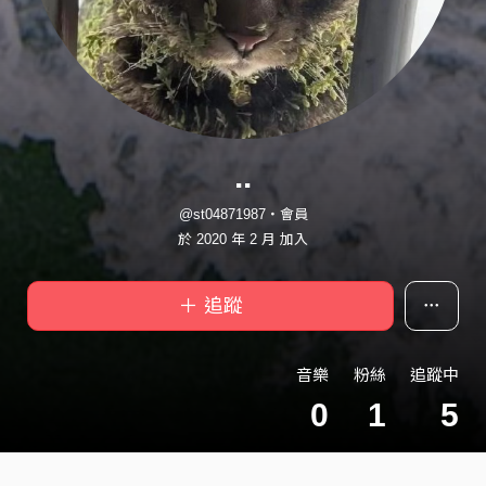
..
@st04871987・會員
於 2020 年 2 月 加入
＋ 追蹤
音樂
粉絲
追蹤中
0
1
5