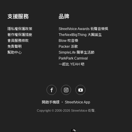
支援服務
品牌
隱私權保護政策
StreetVoice Awards 街聲音樂獎
著作權保護措施
TheNextBigThing 大團誕生
會員服務條款
Blow 吹音樂
免責聲明
Packer 派歌
幫助中心
SimpleLife 簡單生活節
ParkPark Carnival
一起比 YEAH 吧
開啟手機版
・
StreetVoice App
Copyright © 2006-2026 StreetVoice 街聲.