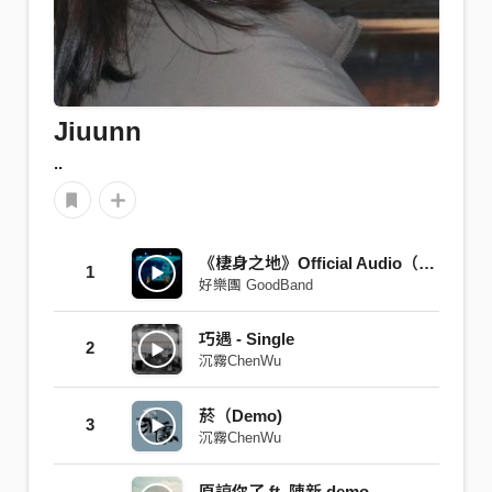
Jiuunn
..
《棲身之地》Official Audio（Live in Legacy）
1
好樂團 GoodBand
巧遇 - Single
2
沉霧ChenWu
菸（Demo)
3
沉霧ChenWu
原諒你了 ft. 陳新 demo