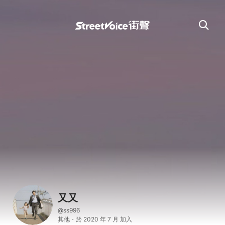
又又
@ss996
其他・於 2020 年 7 月 加入