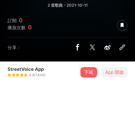
2 首歌曲・2021-10-11
0
訂閱
0
播放次數
分享：
StreetVoice App
下載
App 開啟
都可是你
4.8(1446)
＋ 追蹤
@square_math_vs7
曲目
排序
歌曲名稱