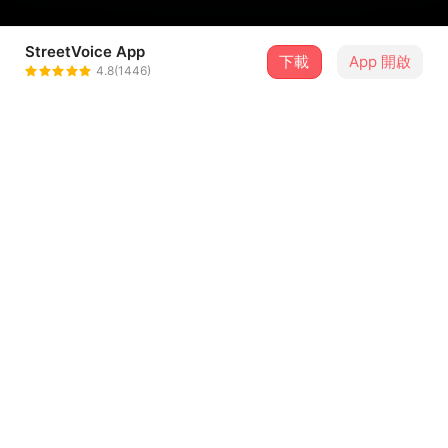
StreetVoice App
下載
App 開啟
春日懸浮 Spring Suspension
4.8(1446)
＋ 追蹤
@springsuspension
介紹
已於各大串流平台上架！
Track 03. 告訴我
詞曲｜蘇研之
木吉他｜蘇研之
...查看更多
管弦編曲｜蘇研之
編寫指導｜李佳盈 老師
歌詞