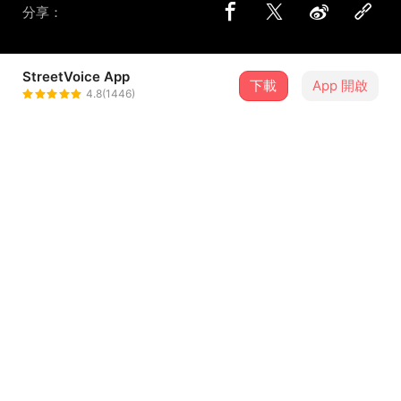
分享：
StreetVoice App
下載
App 開啟
spring_sun_fg
4.8(1446)
＋ 追蹤
@spring_sun_fg
曲目
排序
歌曲名稱
理查
1
凹與山 Our Shame
追尋(Demo)
2
迷霧小鎮MistyVillage.
If we were sparkling stars（如果我們都