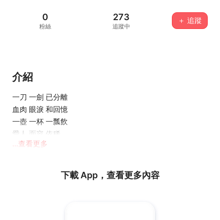
0
273
＋ 追蹤
粉絲
追蹤中
介紹
一刀 一劍 已分離
血肉 眼淚 和回憶
一壺 一杯 一瓢飲
愛人 面容 依稀
...查看更多
下載 App，查看更多內容