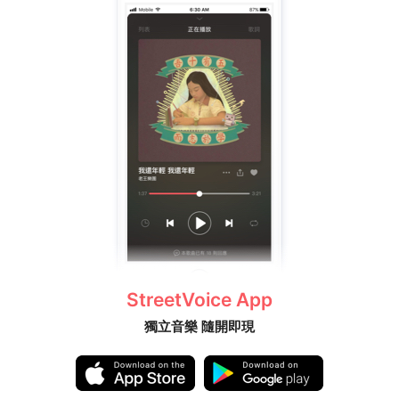
StreetVoice App
獨立音樂 隨開即現