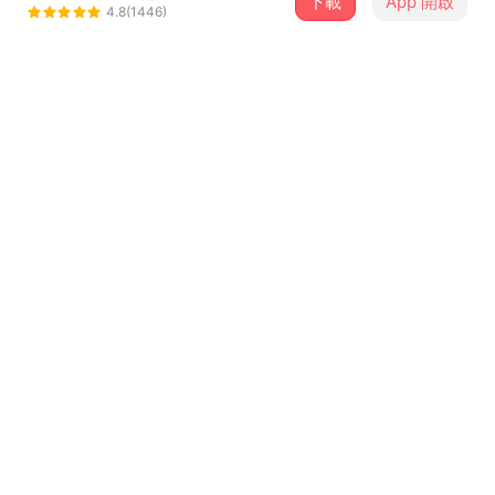
下載
App 開啟
lin_spencer
4.8(1446)
＋ 追蹤
@spencer_
曲目
排序
歌曲名稱
《木蘭》(原詞：佚名 樂府 木蘭詩)
1
舊愛新歡-古典詩詞譜曲創作暨演唱競賽
《滿江紅》(原詞：〈南宋〉岳飛 滿江紅)
2
舊愛新歡-古典詩詞譜曲創作暨演唱競賽
《人生無根蒂》(原詞：〈晉〉陶淵明 雜詩
3
)
舊愛新歡-古典詩詞譜曲創作暨演唱競賽
《題柏學士茅屋》( 原詞： 〈唐〉杜甫 題柏
4
學士茅屋)