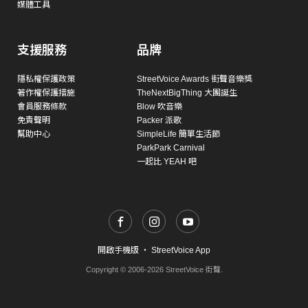
媒體工具
支援服務
品牌
隱私權保護政策
StreetVoice Awards 街聲音樂獎
著作權保護措施
TheNextBigThing 大團誕生
會員服務條款
Blow 吹音樂
免責聲明
Packer 派歌
幫助中心
SimpleLife 簡單生活節
ParkPark Carnival
一起比 YEAH 吧
開啟手機版
・
StreetVoice App
Copyright © 2006-2026 StreetVoice 街聲.