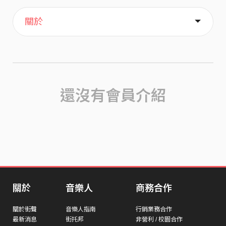
主頁
歌單
喜歡
關於
還沒有會員介紹
關於
音樂人
商務合作
關於街聲
音樂人指南
行銷業務合作
最新消息
街托邦
非營利 / 校園合作