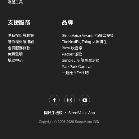
媒體工具
支援服務
品牌
隱私權保護政策
StreetVoice Awards 街聲音樂獎
著作權保護措施
TheNextBigThing 大團誕生
會員服務條款
Blow 吹音樂
免責聲明
Packer 派歌
幫助中心
SimpleLife 簡單生活節
ParkPark Carnival
一起比 YEAH 吧
開啟手機版
・
StreetVoice App
Copyright © 2006-2026 StreetVoice 街聲.