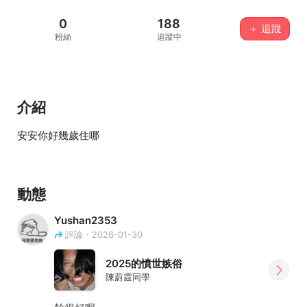
0
188
＋ 追蹤
粉絲
追蹤中
介紹
安安你好幾歲住哪
動態
Yushan2353
評論・2026-01-30
2025的憤世嫉俗
陳蔚霆同學