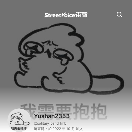
Yushan2353
@solitary_band_fmb
屏東縣・於 2022 年 10 月 加入