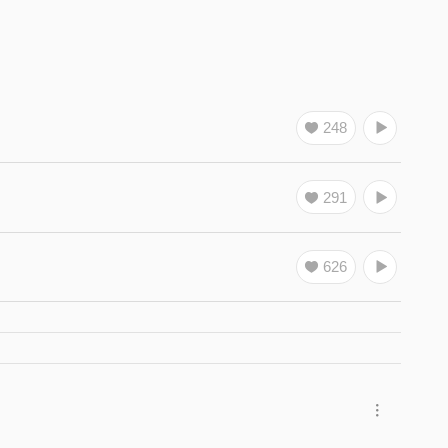
248
291
626