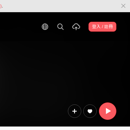
)
.
登入 / 註冊