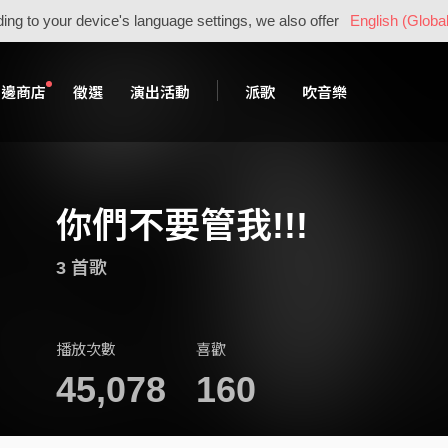
ing to your device's language settings, we also offer
English (Global
周邊商店
徵選
演出活動
派歌
吹音樂
你們不要管我!!!
3 首歌
播放次數
喜歡
45,078
160