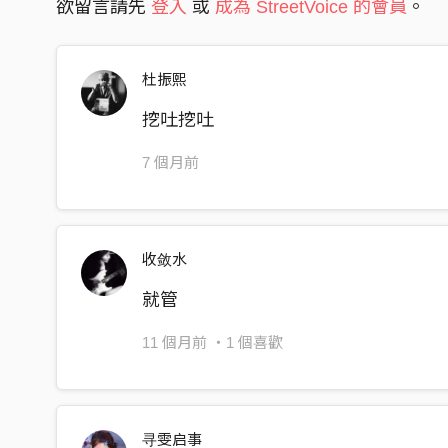
欲留言請先
登入
或
成為 StreetVoice 的會員
。
杜振熙
挖吐挖吐
7 個月前
收敛水
就管
11 個月前
・1 個喜歡
寻雯启事