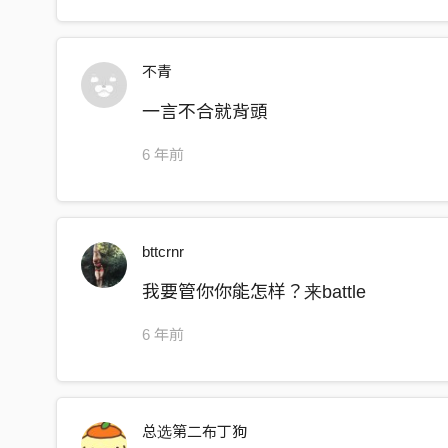
不青
一言不合就背頭
6 年前
bttcrnr
我要管你你能怎样？来battle
6 年前
总选第二布丁狗