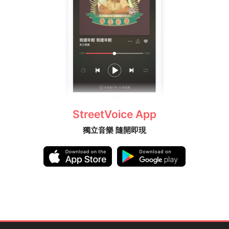
StreetVoice App
獨立音樂 隨開即現