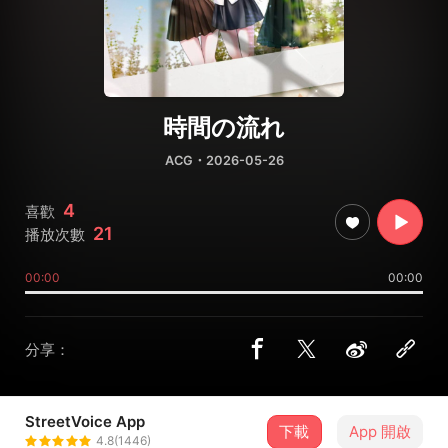
時間の流れ
ACG
・2026-05-26
4
喜歡
21
播放次數
00:00
00:00
分享：
StreetVoice App
下載
App 開啟
襪子
4.8(1446)