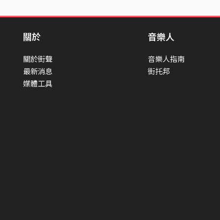
關於
音樂人
關於街聲
音樂人指南
最新消息
街托邦
媒體工具