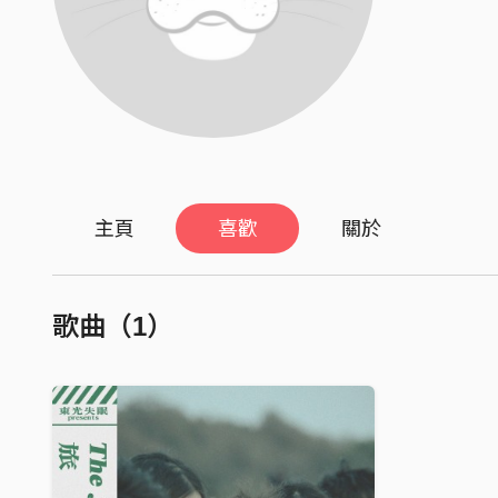
主頁
喜歡
關於
歌曲（1）