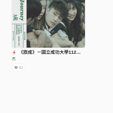
《旅成》－國立成功大學112級畢業歌
杰
43