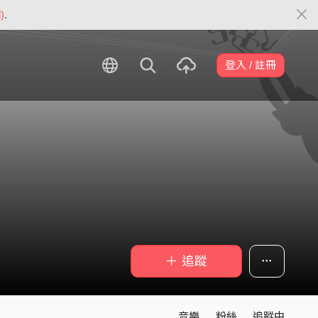
)
.
登入 / 註冊
＋ 追蹤
音樂
粉絲
追蹤中