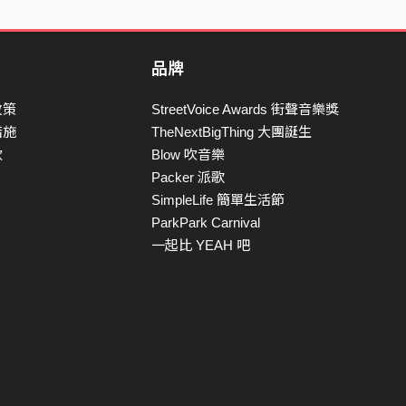
品牌
政策
StreetVoice Awards 街聲音樂獎
措施
TheNextBigThing 大團誕生
款
Blow 吹音樂
Packer 派歌
SimpleLife 簡單生活節
ParkPark Carnival
一起比 YEAH 吧