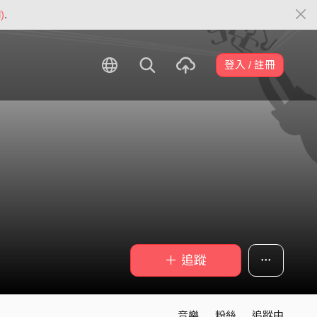
)
.
登入 / 註冊
＋ 追蹤
音樂
粉絲
追蹤中