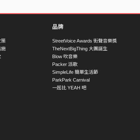
品牌
政策
StreetVoice Awards 街聲音樂獎
措施
TheNextBigThing 大團誕生
款
Blow 吹音樂
Packer 派歌
SimpleLife 簡單生活節
ParkPark Carnival
一起比 YEAH 吧