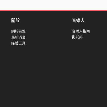
關於
音樂人
關於街聲
音樂人指南
最新消息
街托邦
媒體工具