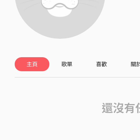
主頁
歌單
喜歡
關
還沒有